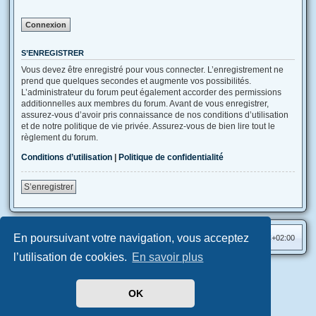
S’ENREGISTRER
Vous devez être enregistré pour vous connecter. L’enregistrement ne
prend que quelques secondes et augmente vos possibilités.
L’administrateur du forum peut également accorder des permissions
additionnelles aux membres du forum. Avant de vous enregistrer,
assurez-vous d’avoir pris connaissance de nos conditions d’utilisation
et de notre politique de vie privée. Assurez-vous de bien lire tout le
règlement du forum.
Conditions d’utilisation
|
Politique de confidentialité
S’enregistrer
En poursuivant votre navigation, vous acceptez
Accueil
Index du forum
Heures au format
UTC+02:00
l’utilisation de cookies.
En savoir plus
Aero
style developed for phpBB
Développé par
phpBB
® Forum Software © phpBB Limited
OK
Traduit par
phpBB-fr.com
Confidentialité
|
Conditions