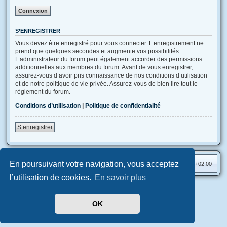
S’ENREGISTRER
Vous devez être enregistré pour vous connecter. L’enregistrement ne
prend que quelques secondes et augmente vos possibilités.
L’administrateur du forum peut également accorder des permissions
additionnelles aux membres du forum. Avant de vous enregistrer,
assurez-vous d’avoir pris connaissance de nos conditions d’utilisation
et de notre politique de vie privée. Assurez-vous de bien lire tout le
règlement du forum.
Conditions d’utilisation
|
Politique de confidentialité
S’enregistrer
En poursuivant votre navigation, vous acceptez
Accueil
Index du forum
Heures au format
UTC+02:00
l’utilisation de cookies.
En savoir plus
Aero
style developed for phpBB
Développé par
phpBB
® Forum Software © phpBB Limited
OK
Traduit par
phpBB-fr.com
Confidentialité
|
Conditions