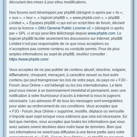
découlant des mises à jour et/ou modifications.
Nos forums sont développés par phpBB (désigné ci-après par « ils »,
« eux », « leur », « logiciel phpBB », « www.phpbb.com », « phpBB
Limited », « Équipes phpBB ») qui est un script libre de forum, déclaré
sous la licence «
GNU General Public License v2
» (désigné ci-après
par « GPL ») et qui peut être téléchargé depuis
www.phpbb.com
. Le
logiciel phpBB facilite seulement les discussions sur Internet. phpBB
Limited n’est pas responsable de ce que nous acceptons ou
n’acceptons pas comme contenu ou conduite permis. Pour de plus
amples informations au sujet de phpBB, veuillez consulter :
https://www.phpbb.com/
.
Vous acceptez de ne pas publier de contenu abusif, obscène, vulgaire,
diffamatoire, choquant, menaçant, à caractère sexuel ou tout autre
contenu qui peut transgresser les lois de votre pays, du pays où « FJO -
Forum Jeux Online » est hébergé ou les lois internationales. Le faire
peut vous mener à un bannissement immédiat et permanent, avec une
notification à votre fournisseur d’accès à Internet si nous le jugeons
nécessaire. Les adresses IP de tous les messages sont enregistrées
pour aider au renforcement de ces conditions. Vous acceptez que
« FJO - Forum Jeux Online » supprime, modifie, déplace ou verrouille
n’importe quel sujet lorsque nous estimons que cela est nécessaire. En
tant que membre, vous acceptez que toutes les informations que vous
avez saisies soient stockées dans notre base de données. Bien que
ces informations ne soient pas diffusées à une tierce partie sans votre