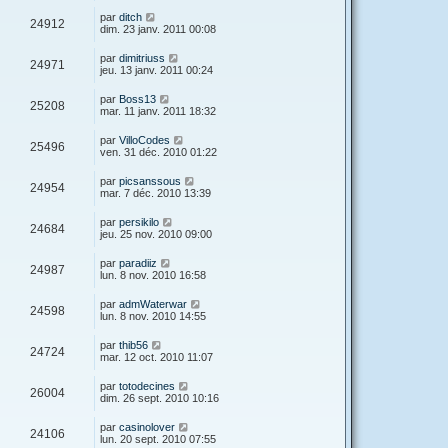
s
r
u
e
n
s
D
par
ditch
s
m
V
24912
i
a
e
dim. 23 janv. 2011 00:08
e
e
e
g
r
s
r
u
e
n
s
D
par
dimitriuss
s
m
V
24971
i
a
e
jeu. 13 janv. 2011 00:24
e
e
e
g
r
s
r
u
e
n
s
D
par
Boss13
s
m
V
25208
i
a
e
mar. 11 janv. 2011 18:32
e
e
e
g
r
s
r
u
e
n
s
D
par
VilloCodes
s
m
V
25496
i
a
e
ven. 31 déc. 2010 01:22
e
e
e
g
r
s
r
u
e
n
s
D
par
picsanssous
s
m
V
24954
i
a
e
mar. 7 déc. 2010 13:39
e
e
e
g
r
s
r
u
e
n
s
D
par
persikilo
s
m
V
24684
i
a
e
jeu. 25 nov. 2010 09:00
e
e
e
g
r
s
r
u
e
n
s
D
par
paradiiz
s
m
V
24987
i
a
e
lun. 8 nov. 2010 16:58
e
e
e
g
r
s
r
u
e
n
s
D
par
admWaterwar
s
m
V
24598
i
a
e
lun. 8 nov. 2010 14:55
e
e
e
g
r
s
r
u
e
n
s
D
par
thib56
s
m
V
24724
i
a
e
mar. 12 oct. 2010 11:07
e
e
e
g
r
s
r
u
e
n
s
D
par
totodecines
s
m
V
26004
i
a
e
dim. 26 sept. 2010 10:16
e
e
e
g
r
s
r
u
e
n
s
D
par
casinolover
s
m
V
24106
i
a
e
lun. 20 sept. 2010 07:55
e
e
e
g