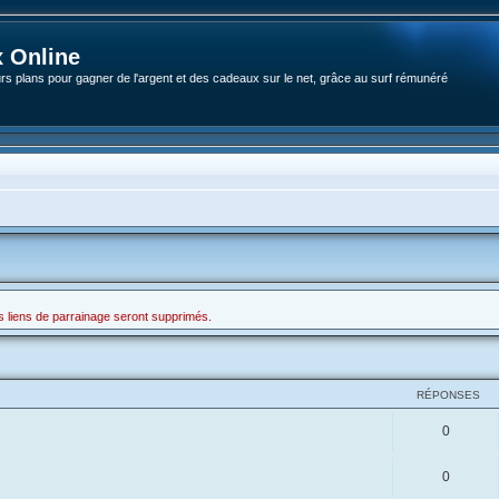
 Online
rs plans pour gagner de l'argent et des cadeaux sur le net, grâce au surf rémunéré
s liens de parrainage seront supprimés.
RÉPONSES
R
0
é
R
0
p