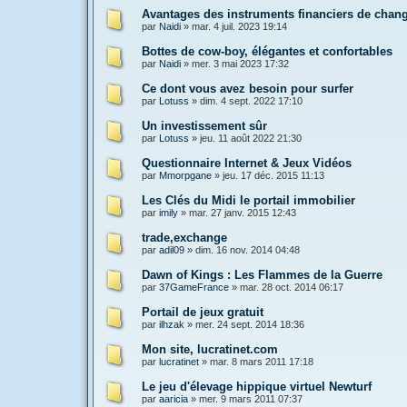
Avantages des instruments financiers de chan
par
Naidi
»
mar. 4 juil. 2023 19:14
Bottes de cow-boy, élégantes et confortables
par
Naidi
»
mer. 3 mai 2023 17:32
Ce dont vous avez besoin pour surfer
par
Lotuss
»
dim. 4 sept. 2022 17:10
Un investissement sûr
par
Lotuss
»
jeu. 11 août 2022 21:30
Questionnaire Internet & Jeux Vidéos
par
Mmorpgane
»
jeu. 17 déc. 2015 11:13
Les Clés du Midi le portail immobilier
par
imily
»
mar. 27 janv. 2015 12:43
trade,exchange
par
adil09
»
dim. 16 nov. 2014 04:48
Dawn of Kings : Les Flammes de la Guerre
par
37GameFrance
»
mar. 28 oct. 2014 06:17
Portail de jeux gratuit
par
ilhzak
»
mer. 24 sept. 2014 18:36
Mon site, lucratinet.com
par
lucratinet
»
mar. 8 mars 2011 17:18
Le jeu d'élevage hippique virtuel Newturf
par
aaricia
»
mer. 9 mars 2011 07:37