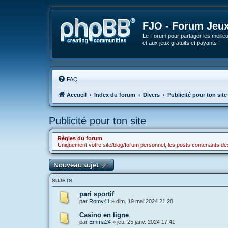
FJO - Forum Jeux
Le Forum pour partager les meilleu
et aux jeux gratuits et payants !
FAQ
Accueil
Index du forum
Divers
Publicité pour ton site
Publicité pour ton site
Règles du forum
Uniquement votre site/blog/forum personnel, les posts contenants de
Nouveau sujet
SUJETS
pari sportif
par
Romy41
»
dim. 19 mai 2024 21:28
Casino en ligne
par
Emma24
»
jeu. 25 janv. 2024 17:41