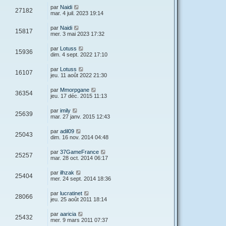
r
u
n
D
par
Naidi
s
m
V
27182
i
e
mar. 4 juil. 2023 19:14
e
e
e
r
s
r
u
n
s
D
par
Naidi
s
m
V
15817
i
a
e
mer. 3 mai 2023 17:32
e
e
e
g
r
s
r
u
e
n
s
D
par
Lotuss
s
m
V
15936
i
a
e
dim. 4 sept. 2022 17:10
e
e
e
g
r
s
r
u
e
n
s
D
par
Lotuss
s
m
V
16107
i
a
e
jeu. 11 août 2022 21:30
e
e
e
g
r
s
r
u
e
n
s
D
par
Mmorpgane
s
m
V
36354
i
a
e
jeu. 17 déc. 2015 11:13
e
e
e
g
r
s
r
u
e
n
s
D
par
imily
s
m
V
25639
i
a
e
mar. 27 janv. 2015 12:43
e
e
e
g
r
s
r
u
e
n
s
D
par
adil09
s
m
V
25043
i
a
e
dim. 16 nov. 2014 04:48
e
e
e
g
r
s
r
u
e
n
s
D
par
37GameFrance
s
m
V
25257
i
a
e
mar. 28 oct. 2014 06:17
e
e
e
g
r
s
r
u
e
n
s
D
par
ilhzak
s
m
V
25404
i
a
e
mer. 24 sept. 2014 18:36
e
e
e
g
r
s
r
u
e
n
s
D
par
lucratinet
s
m
V
28066
i
a
e
jeu. 25 août 2011 18:14
e
e
e
g
r
s
r
u
e
n
s
D
par
aaricia
s
m
V
25432
i
a
e
mer. 9 mars 2011 07:37
e
e
e
g
r