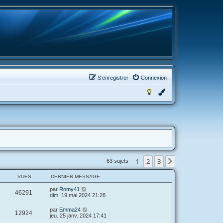
S’enregistrer
Connexion
1
2
3
Suivante
63 sujets
VUES
DERNIER MESSAGE
D
par
Romy41
V
46291
e
dim. 19 mai 2024 21:28
r
u
n
D
par
Emma24
V
12924
i
e
jeu. 25 janv. 2024 17:41
e
e
r