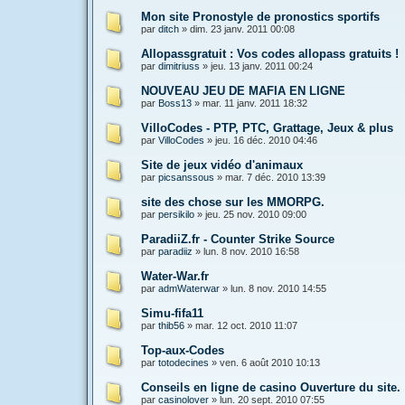
Mon site Pronostyle de pronostics sportifs
par
ditch
»
dim. 23 janv. 2011 00:08
Allopassgratuit : Vos codes allopass gratuits !
par
dimitriuss
»
jeu. 13 janv. 2011 00:24
NOUVEAU JEU DE MAFIA EN LIGNE
par
Boss13
»
mar. 11 janv. 2011 18:32
VilloCodes - PTP, PTC, Grattage, Jeux & plus
par
VilloCodes
»
jeu. 16 déc. 2010 04:46
Site de jeux vidéo d'animaux
par
picsanssous
»
mar. 7 déc. 2010 13:39
site des chose sur les MMORPG.
par
persikilo
»
jeu. 25 nov. 2010 09:00
ParadiiZ.fr - Counter Strike Source
par
paradiiz
»
lun. 8 nov. 2010 16:58
Water-War.fr
par
admWaterwar
»
lun. 8 nov. 2010 14:55
Simu-fifa11
par
thib56
»
mar. 12 oct. 2010 11:07
Top-aux-Codes
par
totodecines
»
ven. 6 août 2010 10:13
Conseils en ligne de casino Ouverture du site.
par
casinolover
»
lun. 20 sept. 2010 07:55