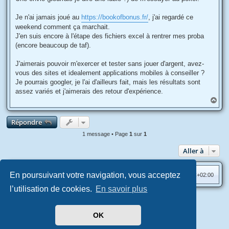
e
Je n'ai jamais joué au
https://bookofbonus.fr/
, j'ai regardé ce
weekend comment ça marchait.
J'en suis encore à l'étape des fichiers excel à rentrer mes proba
(encore beaucoup de taf).
J'aimerais pouvoir m'exercer et tester sans jouer d'argent, avez-
vous des sites et idealement applications mobiles à conseiller ?
Je pourrais googler, je l'ai d'ailleurs fait, mais les résultats sont
assez variés et j'aimerais des retour d'expérience.
H
a
u
Répondre
t
1 message • Page
1
sur
1
Aller à
En poursuivant votre navigation, vous acceptez
Accueil
Index du forum
Heures au format
UTC+02:00
l’utilisation de cookies.
En savoir plus
Aero
style developed for phpBB
Développé par
phpBB
® Forum Software © phpBB Limited
OK
Traduit par
phpBB-fr.com