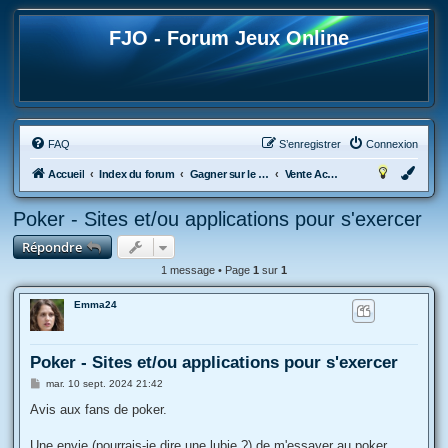
FJO - Forum Jeux Online
FAQ
S’enregistrer
Connexion
Accueil
Index du forum
Gagner sur le Web
Vente Achat Echange
Poker - Sites et/ou applications pour s'exercer
Répondre
1 message • Page
1
sur
1
Emma24
Poker - Sites et/ou applications pour s'exercer
M
mar. 10 sept. 2024 21:42
e
s
Avis aux fans de poker.
s
a
g
Une envie (pourrais-je dire une lubie ?) de m'essayer au poker.