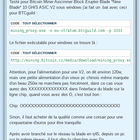
s
Testé pour Bitcoin Miner Asicminer Block Erupter Blade *New
s
Blade* 10 GH/S ASIC V2 sous windows j'ai fait un .bat avec ceci
a
g
pour BTCguild :
e
CODE :
TOUT SÉLECTIONNER
mining_proxy.exe -o eu-stratum.btcguild.com -p 3333
Le fichier exécutable pour windows se trouve là :
CODE :
TOUT SÉLECTIONNER
http://mining.bitcoin.cz/media/download/mining_proxy.exe
Attention, pour l'alimentation pour une V2, on dit environ 120w,
mais une petite alimentation d'un vieux pc chinois même marquée
d'un beau 250w ne marchera pas forcément, dans ce cas vous
aurez des XXXXXXXXXXXXXX dans l'interface du blade sur la
ligne chip, quand vous avez des O, c'est tout bon :
Chip: OOOOOOOOOOOOOOOOOOOOOOOOOOOOOOOO
Sinon, il faut acheter de la qualité comme une corsair pour une
cinquantaine d'euros pour être tranquille.
Après avoir branché sur le réseau la blade en rj45, depuis un pc
sur le même réseau, il faut aller la chercher avec l'ip