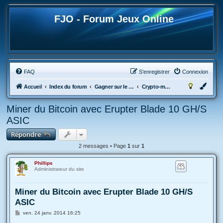
FJO - Forum Jeux Online
FAQ
S’enregistrer
Connexion
Accueil
Index du forum
Gagner sur le Web
Crypto-monnaies
Miner du Bitcoin avec Erupter Blade 10 GH/S
ASIC
Répondre
2 messages • Page
1
sur
1
Phillips
Administrateur du site
Miner du Bitcoin avec Erupter Blade 10 GH/S
ASIC
M
ven. 24 janv. 2014 16:25
e